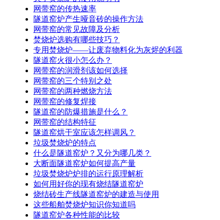
网带窑的传热速率
隧道窑炉产生哑音砖的操作方法
网带窑的常见故障及分析
焚烧炉选购有哪些技巧？
专用焚烧炉——让废弃物料化为灰烬的利器
隧道窑火很小怎么办？
网带窑的润滑剂该如何选择
网带窑的三个特别之处
网带窑的两种燃烧方法
网带窑的修复焊接
隧道窑的防爆措施是什么？
网带窑的结构特征
隧道窑烘干室应该怎样调风？
垃圾焚烧炉的特点
什么是隧道窑炉？又分为哪几类？
大断面隧道窑炉如何提高产量
垃圾焚烧炉炉排的运行原理解析
如何用好你的现有烧结隧道窑炉
烧结砖生产线隧道窑炉的建造与使用
这些船舶焚烧炉知识你知道吗
隧道窑炉各种性能的比较