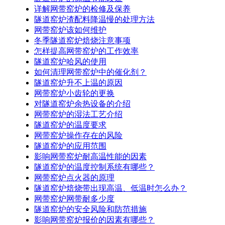
详解网带窑炉的检修及保养
隧道窑炉渣配料降温慢的处理方法
网带窑炉该如何维护
冬季隧道窑炉焙烧注意事项
怎样提高网带窑炉的工作效率
隧道窑炉哈风的使用
如何清理网带窑炉中的催化剂？
隧道窑炉升不上温的原因
网带窑炉小齿轮的更换
对隧道窑炉余热设备的介绍
网带窑炉的湿法工艺介绍
隧道窑炉的温度要求
网带窑炉操作存在的风险
隧道窑炉的应用范围
影响网带窑炉耐高温性能的因素
隧道窑炉的温度控制系统有哪些？
网带窑炉点火器的原理
隧道窑炉焙烧带出现高温、低温时怎么办？
网带窑炉网带耐多少度
隧道窑炉的安全风险和防范措施
影响网带窑炉报价的因素有哪些？