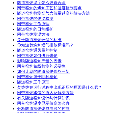
隧道窑炉温度怎么设置合理
网带窑炉的烘炉工艺和温度控制要点
隧道窑炉检测烟气含氧量过高的解决方法
网带窑炉的炉温检测
网带窑炉工作原理
隧道窑炉的日常维护
网带窑炉测温方法
关于隧道窑炉环保的标准
你知道焚烧炉烟气排放标准吗？
隧道窑炉通风量的控制
网带窑炉如何进行烘炉
影响隧道窑炉产量的因素
网带窑炉轴线检测的必要性
如何让您的隧道窑炉焕然一新
网带窑炉属于哪种窑炉
隧道窑炉工作原理
焚烧炉在运行过程中出现正压的原因是什么呢？
网带窑炉跑偏的原因及解决方法
有关隧道窑炉设计与计算知识
网带窑炉温度显示偏高怎么办
分析隧道窑炉烧成曲线的控制