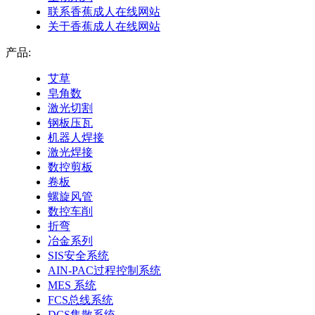
联系香蕉成人在线网站
关于香蕉成人在线网站
产品:
艾草
皂角数
激光切割
钢板压瓦
机器人焊接
激光焊接
数控剪板
卷板
螺旋风管
数控车削
折弯
冶金系列
SIS安全系统
AIN-PAC过程控制系统
MES 系统
FCS总线系统
DCS集散系统