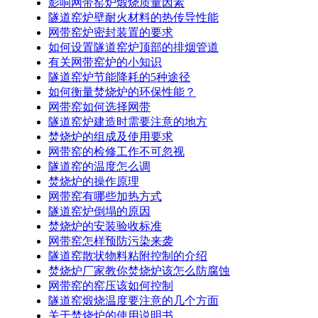
影响网带窑炉煅烧质量因素
隧道窑炉壁耐火材料的热传导性能
网带窑炉密封装置的要求
如何设置隧道窑炉顶部的排烟管道
有关网带窑炉的小知识
隧道窑炉节能降耗的5种途径
如何衡量焚烧炉的环保性能？
网带窑如何选择网带
隧道窑炉建造时需要注意的地方
焚烧炉的组成及使用要求
网带窑的检修工作不可忽视
隧道窑的温度怎么调
焚烧炉的操作原理
网带窑有哪些加热方式
隧道窑炉倒塌的原因
焚烧炉的安装验收标准
网带窑怎样预防污染来袭
隧道窑散状物料粘附控制的介绍
焚烧炉厂家教你焚烧炉该怎么防腐蚀
网带窑的窑压该如何控制
隧道窑煅烧温度要注意的几个方面
关于焚烧炉的使用说明书