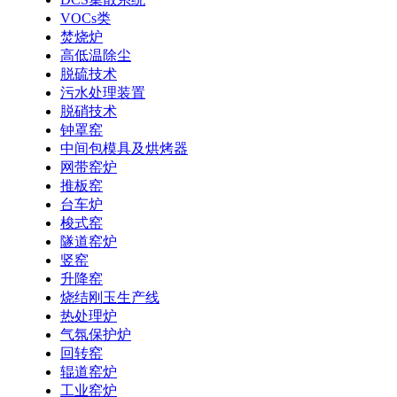
VOCs类
焚烧炉
高低温除尘
脱硫技术
污水处理装置
脱硝技术
钟罩窑
中间包模具及烘烤器
网带窑炉
推板窑
台车炉
梭式窑
隧道窑炉
竖窑
升降窑
烧结刚玉生产线
热处理炉
气氛保护炉
回转窑
辊道窑炉
工业窑炉